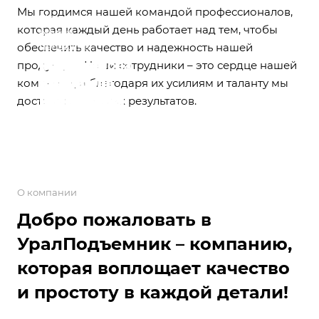
Мы гордимся нашей командой профессионалов,
Менеджер
Менеджер
Менеджер
Менеджер
Руководитель
которая каждый день работает над тем, чтобы
отдела
HR
отдела
отдела
отдела
Тендер
отдела
обеспечить качество и надежность нашей
продаж
специалист
продаж
продаж
продаж
менеджер
продаж
Андреев
Колесникова
Старков
Фадеев
Корсаков
Исакован
Очкин
продукции. Наши сотрудники – это сердце нашей
Станислав
Екатерина
Андрей
Вячеслав
Андрей
Юлия
Максим
компании, и благодаря их усилиям и таланту мы
Сергеевич
Сергеевна
Алексеевич
Григорьевич
Игоревич
Викторовна
Викторович
достигаем высоких результатов.
О компании
Добро пожаловать в
УралПодъемник – компанию,
которая воплощает качество
и простоту в каждой детали!