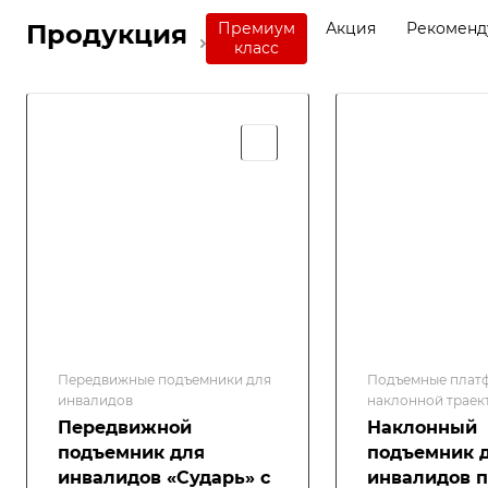
Продукция
Премиум
Акция
Рекомен
класс
Передвижные подъемники для
Подъемные плат
инвалидов
наклонной траек
движения
Передвижной
Наклонный
подъемник для
подъемник 
инвалидов «Сударь» с
инвалидов п