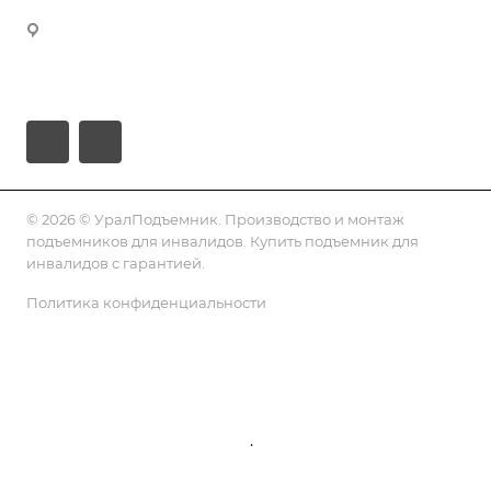
Сахалинская область, городской округ Южно-
Сахалинск, Южно-Сахалинск, проспект Мира,
56/3
© 2026 © УралПодъемник. Производство и монтаж
подъемников для инвалидов. Купить подъемник для
инвалидов с гарантией.
Политика конфиденциальности
Подписаться на рассылку
.