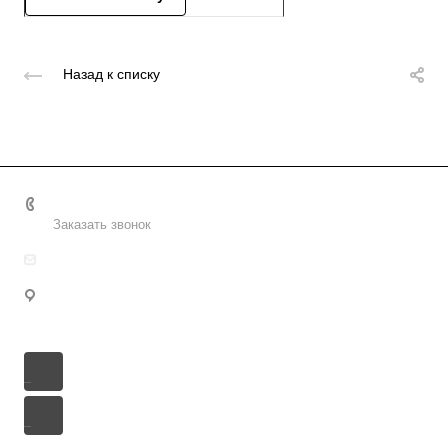
Назад к списку
8 (800) 2222-162
Заказать звонок
info@uralpd.ru
Сахалинская область, городской округ Южно-
Сахалинск, Южно-Сахалинск, проспект Мира, 56/3