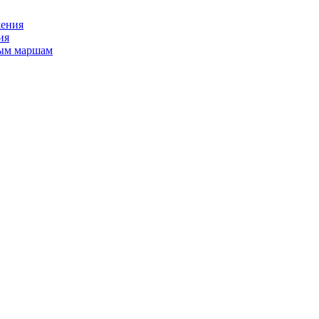
жения
ия
ным маршам